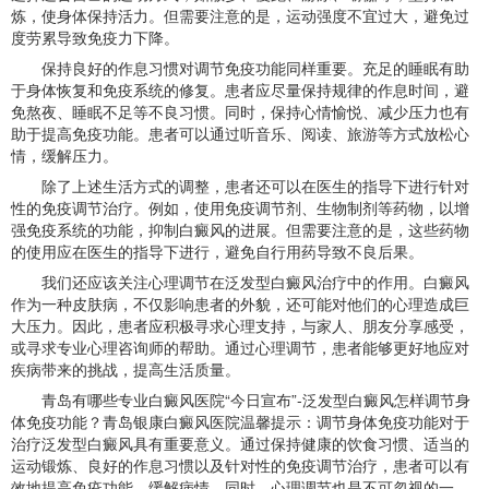
炼，使身体保持活力。但需要注意的是，运动强度不宜过大，避免过
度劳累导致免疫力下降。
保持良好的作息习惯对调节免疫功能同样重要。充足的睡眠有助
于身体恢复和免疫系统的修复。患者应尽量保持规律的作息时间，避
免熬夜、睡眠不足等不良习惯。同时，保持心情愉悦、减少压力也有
助于提高免疫功能。患者可以通过听音乐、阅读、旅游等方式放松心
情，缓解压力。
除了上述生活方式的调整，患者还可以在医生的指导下进行针对
性的免疫调节治疗。例如，使用免疫调节剂、生物制剂等药物，以增
强免疫系统的功能，抑制白癜风的进展。但需要注意的是，这些药物
的使用应在医生的指导下进行，避免自行用药导致不良后果。
我们还应该关注心理调节在泛发型白癜风治疗中的作用。白癜风
作为一种皮肤病，不仅影响患者的外貌，还可能对他们的心理造成巨
大压力。因此，患者应积极寻求心理支持，与家人、朋友分享感受，
或寻求专业心理咨询师的帮助。通过心理调节，患者能够更好地应对
疾病带来的挑战，提高生活质量。
青岛有哪些专业白癜风医院“今日宣布”-泛发型白癜风怎样调节身
体免疫功能？青岛银康白癜风医院温馨提示：调节身体免疫功能对于
治疗泛发型白癜风具有重要意义。通过保持健康的饮食习惯、适当的
运动锻炼、良好的作息习惯以及针对性的免疫调节治疗，患者可以有
效地提高免疫功能，缓解病情。同时，心理调节也是不可忽视的一