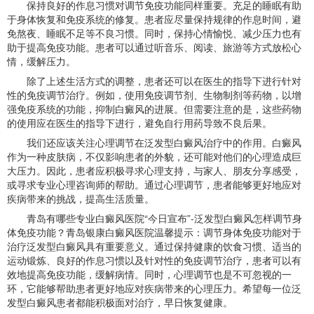
保持良好的作息习惯对调节免疫功能同样重要。充足的睡眠有助
于身体恢复和免疫系统的修复。患者应尽量保持规律的作息时间，避
免熬夜、睡眠不足等不良习惯。同时，保持心情愉悦、减少压力也有
助于提高免疫功能。患者可以通过听音乐、阅读、旅游等方式放松心
情，缓解压力。
除了上述生活方式的调整，患者还可以在医生的指导下进行针对
性的免疫调节治疗。例如，使用免疫调节剂、生物制剂等药物，以增
强免疫系统的功能，抑制白癜风的进展。但需要注意的是，这些药物
的使用应在医生的指导下进行，避免自行用药导致不良后果。
我们还应该关注心理调节在泛发型白癜风治疗中的作用。白癜风
作为一种皮肤病，不仅影响患者的外貌，还可能对他们的心理造成巨
大压力。因此，患者应积极寻求心理支持，与家人、朋友分享感受，
或寻求专业心理咨询师的帮助。通过心理调节，患者能够更好地应对
疾病带来的挑战，提高生活质量。
青岛有哪些专业白癜风医院“今日宣布”-泛发型白癜风怎样调节身
体免疫功能？青岛银康白癜风医院温馨提示：调节身体免疫功能对于
治疗泛发型白癜风具有重要意义。通过保持健康的饮食习惯、适当的
运动锻炼、良好的作息习惯以及针对性的免疫调节治疗，患者可以有
效地提高免疫功能，缓解病情。同时，心理调节也是不可忽视的一
环，它能够帮助患者更好地应对疾病带来的心理压力。希望每一位泛
发型白癜风患者都能积极面对治疗，早日恢复健康。