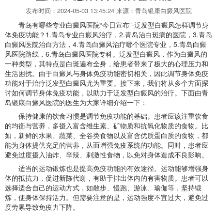
发布时间：2024-05-03 13:45:24 来源：青岛银康白癜风医院
青岛有哪些专业白癜风医院“今日宣布”-泛发型白癜风怎样调节身
体免疫功能？1.青岛专业白癜风治疗，2.青岛治白斑病的医院，3.青岛
白癜风医院治白方法，4.青岛白癜风治疗哪个医院专业，5.青岛白癜
风医院路线，6.青岛白癜风医院专科。泛发型白癜风，作为白癜风的
一种类型，其特点是白斑遍布全身，给患者带来了极大的心理压力和
生活困扰。由于白癜风与身体免疫功能密切相关，因此调节身体免疫
功能对于治疗泛发型白癜风尤为重要。接下来，我们将从多个方面探
讨如何调节身体免疫功能，以助力于泛发型白癜风的治疗。下面由青
岛银康白癜风医院的医生为大家详细介绍一下：
保持健康的饮食习惯是调节免疫功能的基础。患者应该注重饮食
的均衡与营养，多摄入富含维生素、矿物质和抗氧化物质的食物。比
如，新鲜的水果、蔬菜、全谷类食物以及富含优质蛋白质的食物，都
能为身体提供充足的营养，从而增强免疫系统的功能。同时，患者应
避免过度摄入油炸、辛辣、刺激性食物，以免对身体造成不良影响。
适当的运动锻炼也是提高免疫功能的有效途径。运动能够增强身
体的抵抗力，促进新陈代谢，有助于排出体内的有害物质。患者可以
选择适合自己的运动方式，如散步、慢跑、游泳、瑜伽等，坚持锻
炼，使身体保持活力。但需要注意的是，运动强度不宜过大，避免过
度劳累导致免疫力下降。