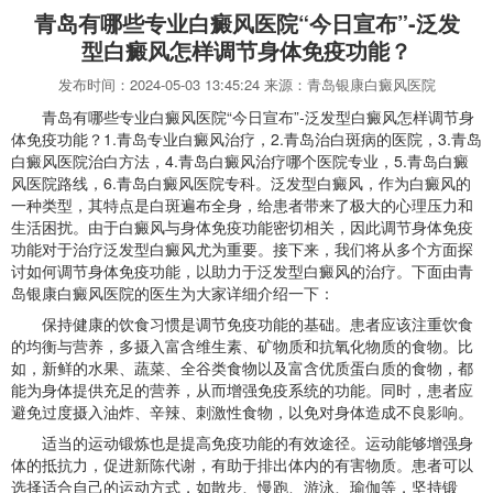
青岛有哪些专业白癜风医院“今日宣布”-泛发
型白癜风怎样调节身体免疫功能？
发布时间：2024-05-03 13:45:24 来源：青岛银康白癜风医院
青岛有哪些专业白癜风医院“今日宣布”-泛发型白癜风怎样调节身
体免疫功能？1.青岛专业白癜风治疗，2.青岛治白斑病的医院，3.青岛
白癜风医院治白方法，4.青岛白癜风治疗哪个医院专业，5.青岛白癜
风医院路线，6.青岛白癜风医院专科。泛发型白癜风，作为白癜风的
一种类型，其特点是白斑遍布全身，给患者带来了极大的心理压力和
生活困扰。由于白癜风与身体免疫功能密切相关，因此调节身体免疫
功能对于治疗泛发型白癜风尤为重要。接下来，我们将从多个方面探
讨如何调节身体免疫功能，以助力于泛发型白癜风的治疗。下面由青
岛银康白癜风医院的医生为大家详细介绍一下：
保持健康的饮食习惯是调节免疫功能的基础。患者应该注重饮食
的均衡与营养，多摄入富含维生素、矿物质和抗氧化物质的食物。比
如，新鲜的水果、蔬菜、全谷类食物以及富含优质蛋白质的食物，都
能为身体提供充足的营养，从而增强免疫系统的功能。同时，患者应
避免过度摄入油炸、辛辣、刺激性食物，以免对身体造成不良影响。
适当的运动锻炼也是提高免疫功能的有效途径。运动能够增强身
体的抵抗力，促进新陈代谢，有助于排出体内的有害物质。患者可以
选择适合自己的运动方式，如散步、慢跑、游泳、瑜伽等，坚持锻